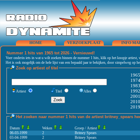
HOME
VERZOEKPLAAT
INFO MA
Nummer 1 hits van 1965 tot 2026 - Vernieuwd!
Voer onderin iets in wat u wilt zoeken binnen de nummer 1 hits, klik op het knopje artiest, 
Het is ook mogelijk om de hele lijst van een bepaald jaar te bekijken, door simpelweg op het
Zoek op artiest of titel
196
197
198
199
Artiest
Titel
Alles
200
201
201
Het zoeken naar nummer 1 hits van de artiest
britney_spears
hee
Datum
Weken
Groep / Artiest
06-03-1999
2
Britney Spears
03-04-1999
2
Britney Spears