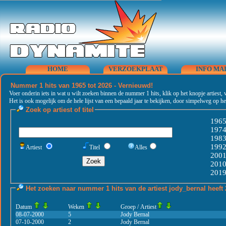
HOME
VERZOEKPLAAT
INFO MA
Nummer 1 hits van 1965 tot 2026 - Vernieuwd!
Voer onderin iets in wat u wilt zoeken binnen de nummer 1 hits, klik op het knopje artiest, 
Het is ook mogelijk om de hele lijst van een bepaald jaar te bekijken, door simpelweg op het
Zoek op artiest of titel
196
197
198
199
Artiest
Titel
Alles
200
201
201
Het zoeken naar nummer 1 hits van de artiest
jody_bernal
heeft 
Datum
Weken
Groep / Artiest
08-07-2000
5
Jody Bernal
07-10-2000
2
Jody Bernal