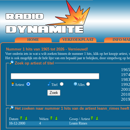
HOME
VERZOEKPLAAT
INFO MA
Nummer 1 hits van 1965 tot 2026 - Vernieuwd!
Voer onderin iets in wat u wilt zoeken binnen de nummer 1 hits, klik op het knopje artiest, 
Het is ook mogelijk om de hele lijst van een bepaald jaar te bekijken, door simpelweg op het
Zoek op artiest of titel
196
197
198
199
Artiest
Titel
Alles
200
201
201
Het zoeken naar nummer 1 hits van de artiest
leann_rimes
heeft
Datum
Weken
Groep / Artiest
16-12-2000
4
Leann Rimes