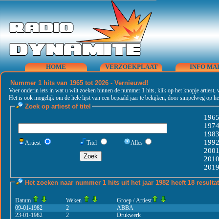
HOME
VERZOEKPLAAT
INFO MA
Nummer 1 hits van 1965 tot 2026 - Vernieuwd!
Voer onderin iets in wat u wilt zoeken binnen de nummer 1 hits, klik op het knopje artiest, 
Het is ook mogelijk om de hele lijst van een bepaald jaar te bekijken, door simpelweg op het
Zoek op artiest of titel
196
197
198
199
Artiest
Titel
Alles
200
201
201
Het zoeken naar nummer 1 hits uit het jaar 1982 heeft 18 resulta
Datum
Weken
Groep / Artiest
09-01-1982
2
ABBA
23-01-1982
2
Drukwerk