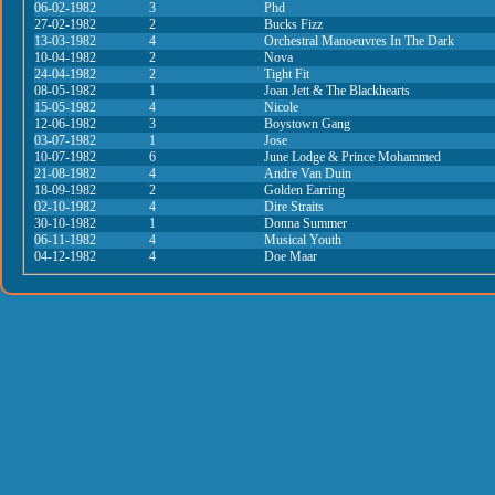
06-02-1982
3
Phd
27-02-1982
2
Bucks Fizz
13-03-1982
4
Orchestral Manoeuvres In The Dark
10-04-1982
2
Nova
24-04-1982
2
Tight Fit
08-05-1982
1
Joan Jett & The Blackhearts
15-05-1982
4
Nicole
12-06-1982
3
Boystown Gang
03-07-1982
1
Jose
10-07-1982
6
June Lodge & Prince Mohammed
21-08-1982
4
Andre Van Duin
18-09-1982
2
Golden Earring
02-10-1982
4
Dire Straits
30-10-1982
1
Donna Summer
06-11-1982
4
Musical Youth
04-12-1982
4
Doe Maar